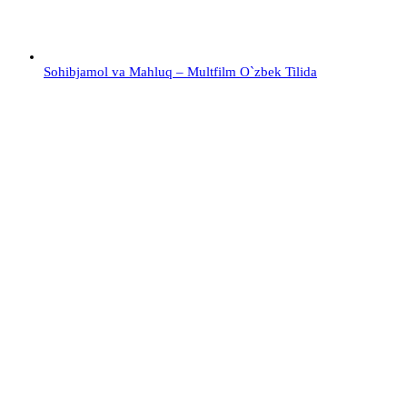
Sohibjamol va Mahluq – Multfilm O`zbek Tilida