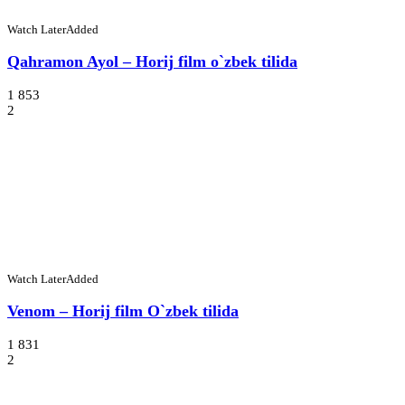
Watch Later
Added
Qahramon Ayol – Horij film o`zbek tilida
1 853
2
Watch Later
Added
Venom – Horij film O`zbek tilida
1 831
2