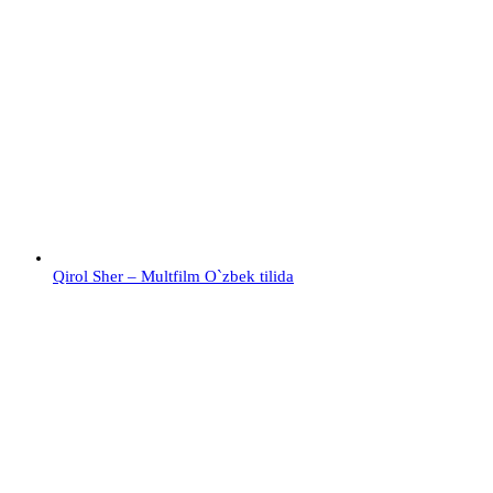
Qirol Sher – Multfilm O`zbek tilida