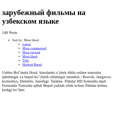
зарубежный фильмы на
узбекском языке
140 Posts
Sort by:
Most liked
Latest
Most commented
Most viewed
Most liked
Title
Highest Rated
Ushbu Bol`imda Horij kinolarini o`zbek tilida online tomosha
qilishingiz va bepul ko`chirib olishingiz mumkin / Boevik, Jangavor,
komediya, Detektiv, Janrdagi Tarjima Filmlar HD formatda mp4
Formatda Tomosha qilish Bepul yuklab olish uchun Filmlar ketma
ketligi bo`limi