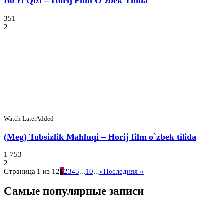
Bo`ri Qizi – Horij Film O`zbek Tilida
351
2
Watch Later
Added
(Meg) Tubsizlik Mahluqi – Horij film o`zbek tilida
1 753
2
Страница 1 из 12
1
2
3
4
5
...
10
...
»
Последняя »
Самые популярные записи