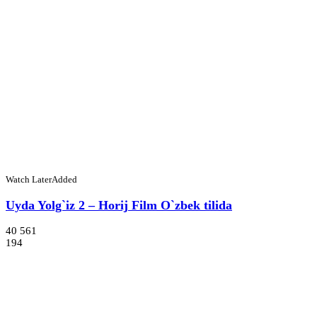
Watch Later
Added
Uyda Yolg`iz 2 – Horij Film O`zbek tilida
40 561
194