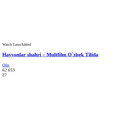
Watch Later
Added
Hayvonlar shahri – Multfilm O`zbek Tilida
Olis
62 653
27