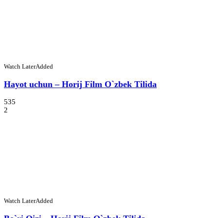
Watch Later
Added
Hayot uchun – Horij Film O`zbek Tilida
535
2
Watch Later
Added