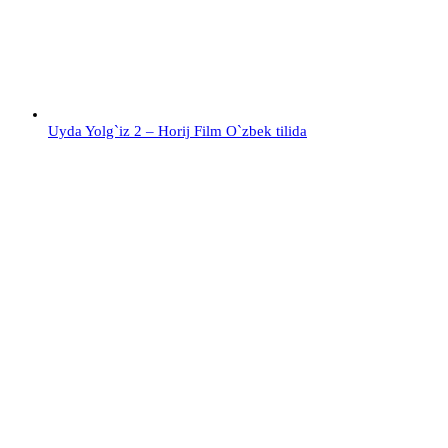
Uyda Yolg`iz 2 – Horij Film O`zbek tilida