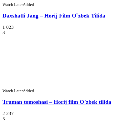
Watch Later
Added
Daxshatli Jang – Horij Film O`zbek Tilida
1 023
3
Watch Later
Added
Truman tomoshasi – Horij film O`zbek tilida
2 237
3