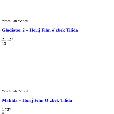
Watch Later
Added
Gladiator 2 – Horij Film o`zbek Tilida
21 127
13
Watch Later
Added
Matilda – Horij Film O`zbek Tilida
1 737
8