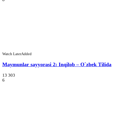
Watch Later
Added
Maymunlar sayyorasi 2: Inqilob – O`zbek Tilida
13 303
6