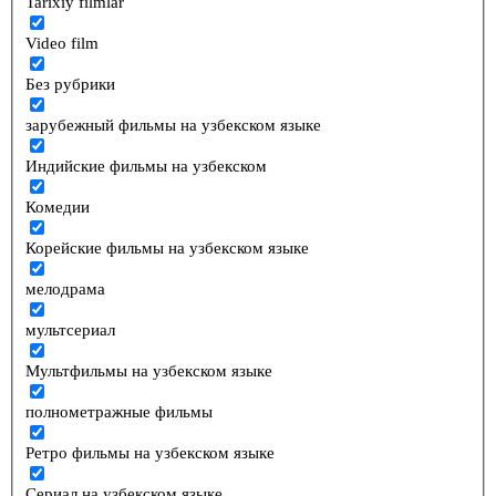
Tarixiy filmlar
Video film
Без рубрики
зарубежный фильмы на узбекском языке
Индийские фильмы на узбекском
Комедии
Корейские фильмы на узбекском языке
мелодрама
мультсериал
Мультфильмы на узбекском языке
полнометражные фильмы
Ретро фильмы на узбекском языке
Сериал на узбекском языке