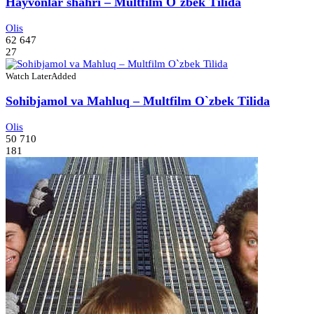
Hayvonlar shahri – Multfilm O`zbek Tilida
Olis
62 647
27
Watch Later
Added
Sohibjamol va Mahluq – Multfilm O`zbek Tilida
Olis
50 710
181