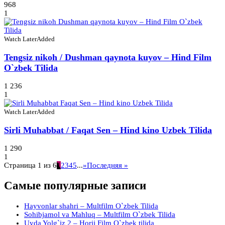
968
1
Watch Later
Added
Tengsiz nikoh / Dushman qaynota kuyov – Hind Film
O`zbek Tilida
1 236
1
Watch Later
Added
Sirli Muhabbat / Faqat Sen – Hind kino Uzbek Tilida
1 290
1
Страница 1 из 6
1
2
3
4
5
...
»
Последняя »
Самые популярные записи
Hayvonlar shahri – Multfilm O`zbek Tilida
Sohibjamol va Mahluq – Multfilm O`zbek Tilida
Uyda Yolg`iz 2 – Horij Film O`zbek tilida