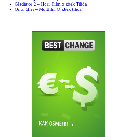
Gladiator 2 – Horij Film o`zbek Tilida
Qirol Sher – Multfilm O`zbek tilida