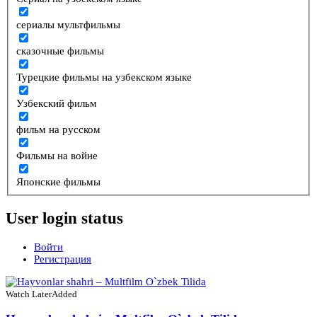
сериалы мультфильмы
сказочные фильмы
Турецкие фильмы на узбекском языке
Узбекский фильм
фильм на русском
Фильмы на войне
Японские фильмы
User login status
Войти
Регистрация
Watch Later
Added