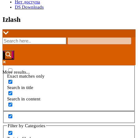
Нет доступа
DS Downloads
Izlash
More results...
Exact matches only
Search in title
Search in content
Filter by Categories