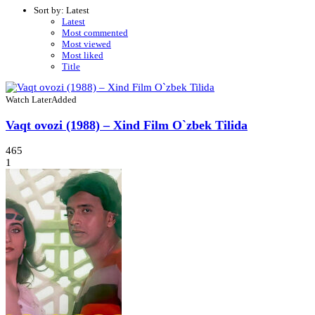
Sort by:
Latest
Latest
Most commented
Most viewed
Most liked
Title
Watch Later
Added
Vaqt ovozi (1988) – Xind Film O`zbek Tilida
465
1