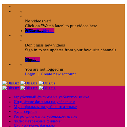
No videos yet!
Click on "Watch later" to put videos here
View all videos
Don't miss new videos
Sign in to see updates from your favourite channels
Sign In
You are not logged in!
Login
|
Create new account
зарубежный фильмы на узбекском языке
Индийские фильмы на узбекском
Мультфильмы на узбекском языке
мультсериал
Ретро фильмы на узбекском языке
полнометражные фильмы
Как смотреть фильмы