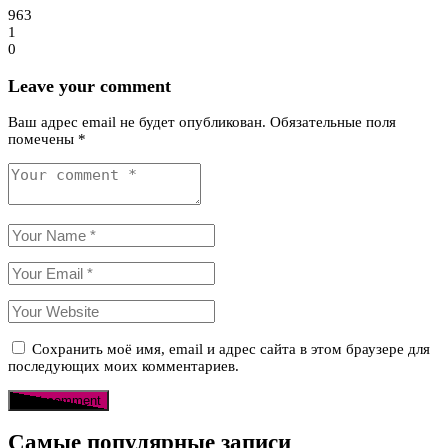
963
1
0
Leave your comment
Ваш адрес email не будет опубликован.
Обязательные поля
помечены
*
Сохранить моё имя, email и адрес сайта в этом браузере для
последующих моих комментариев.
Самые популярные записи