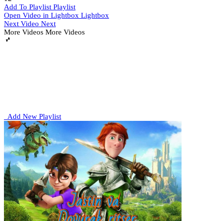
Add To Playlist
Playlist
Open Video in Lightbox
Lightbox
Next Video
Next
More Videos
More Videos
Add New Playlist