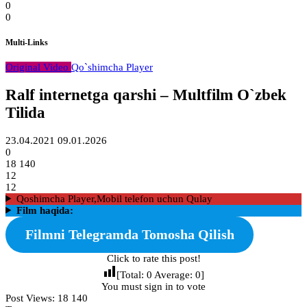
0
0
Multi-Links
Original Video
Qo`shimcha Player
Ralf internetga qarshi – Multfilm O`zbek
Tilida
23.04.2021
09.01.2026
0
18 140
12
12
Qoshimcha Player,Mobil telefon uchun Qulay
Film haqida:
Filmni Telegramda Tomosha Qilish
Click to rate this post!
[Total:
0
Average:
0
]
You must sign in to vote
Post Views:
18 140