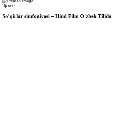
Up next
So’qirlar simfoniyasi – Hind Film O`zbek Tilida