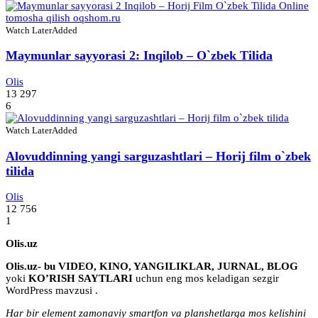
Watch Later
Added
Maymunlar sayyorasi 2: Inqilob – O`zbek Tilida
Olis
13 297
6
Watch Later
Added
Alovuddinning yangi sarguzashtlari – Horij film o`zbek
tilida
Olis
12 756
1
Olis.uz
Olis.uz- bu VIDEO, KINO, YANGILIKLAR, JURNAL, BLOG
yoki
KO’RISH SAYTLARI
uchun eng mos keladigan sezgir
WordPress mavzusi
.
Har bir element zamonaviy smartfon va planshetlarga mos kelishini