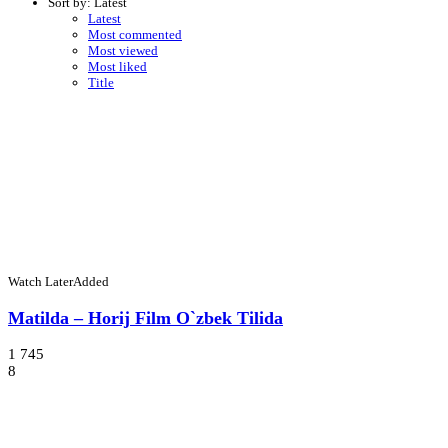
Sort by:
Latest
Latest
Most commented
Most viewed
Most liked
Title
Watch Later
Added
Matilda – Horij Film O`zbek Tilida
1 745
8