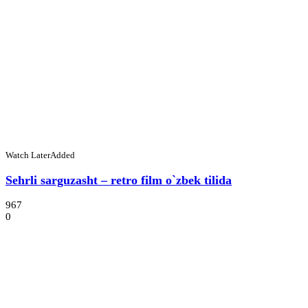
Watch Later
Added
Sehrli sarguzasht – retro film o`zbek tilida
967
0