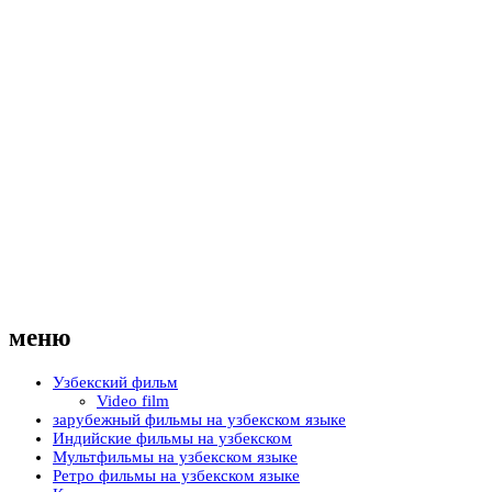
меню
Узбекский фильм
Video film
зарубежный фильмы на узбекском языке
Индийские фильмы на узбекском
Мультфильмы на узбекском языке
Ретро фильмы на узбекском языке