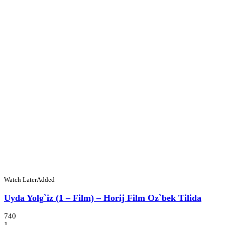
Watch Later
Added
Uyda Yolg`iz (1 – Film) – Horij Film Oz`bek Tilida
740
1