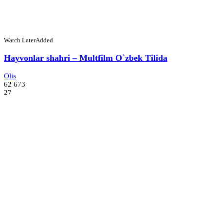
Watch Later
Added
Hayvonlar shahri – Multfilm O`zbek Tilida
Olis
62 673
27