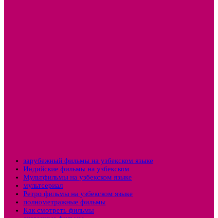
зарубежный фильмы на узбекском языке
Индийские фильмы на узбекском
Мультфильмы на узбекском языке
мультсериал
Ретро фильмы на узбекском языке
полнометражные фильмы
Как смотреть фильмы