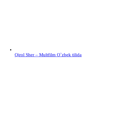
Qirol Sher – Multfilm O`zbek tilida