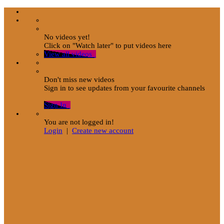
No videos yet!
Click on "Watch later" to put videos here
View all videos
Don't miss new videos
Sign in to see updates from your favourite channels
Sign In
You are not logged in!
Login
|
Create new account