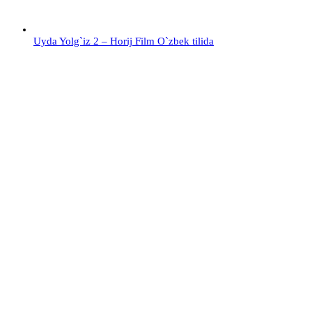
Uyda Yolg`iz 2 – Horij Film O`zbek tilida