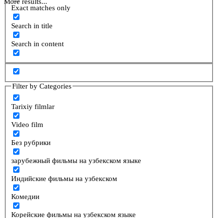
More results...
Exact matches only
Search in title
Search in content
Filter by Categories
Tarixiy filmlar
Video film
Без рубрики
зарубежный фильмы на узбекском языке
Индийские фильмы на узбекском
Комедии
Корейские фильмы на узбекском языке