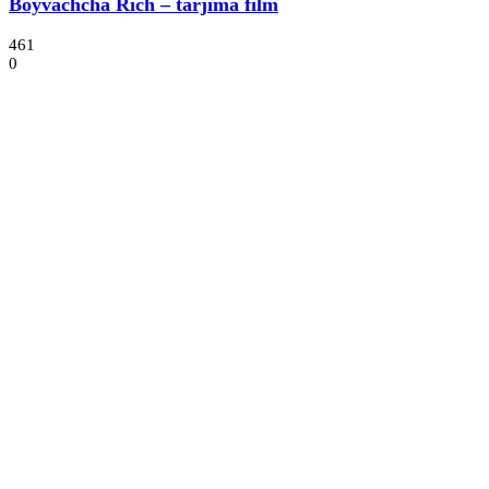
Boyvachcha Rich – tarjima film
461
0