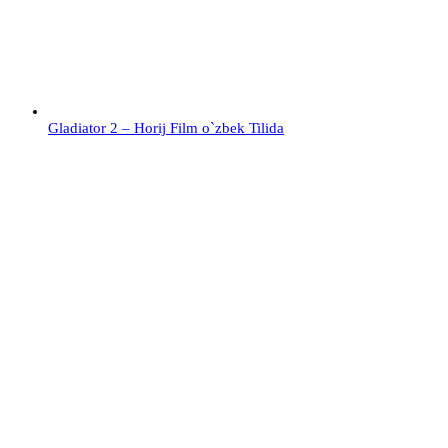
Gladiator 2 – Horij Film o`zbek Tilida