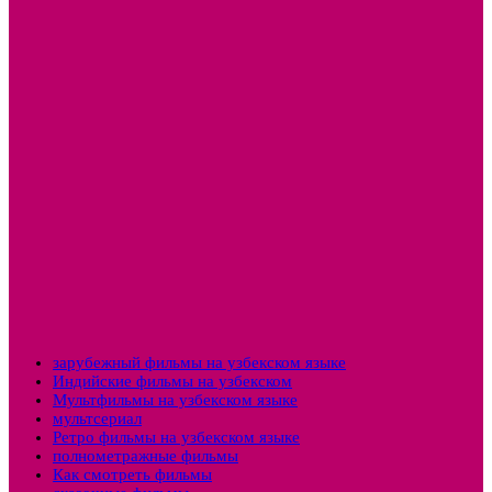
зарубежный фильмы на узбекском языке
Индийские фильмы на узбекском
Мультфильмы на узбекском языке
мультсериал
Ретро фильмы на узбекском языке
полнометражные фильмы
Как смотреть фильмы