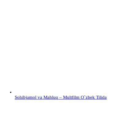
Sohibjamol va Mahluq – Multfilm O`zbek Tilida