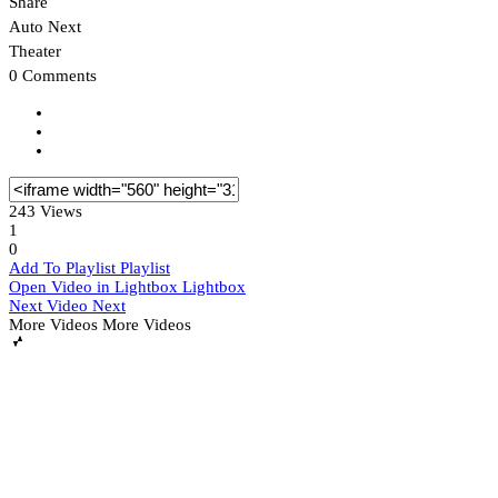
Share
Auto Next
Theater
0 Comments
243 Views
1
0
Add To Playlist
Playlist
Open Video in Lightbox
Lightbox
Next Video
Next
More Videos
More Videos