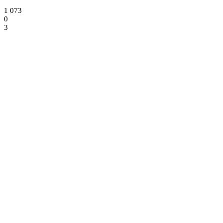
1 073
0
3