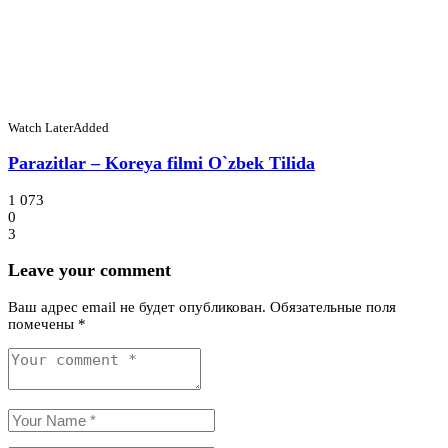
Watch Later
Added
Parazitlar – Koreya filmi O`zbek Tilida
1 073
0
3
Leave your comment
Ваш адрес email не будет опубликован.
Обязательные поля
помечены
*