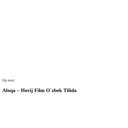
Up next
Aloqa – Horij Film O`zbek Tilida