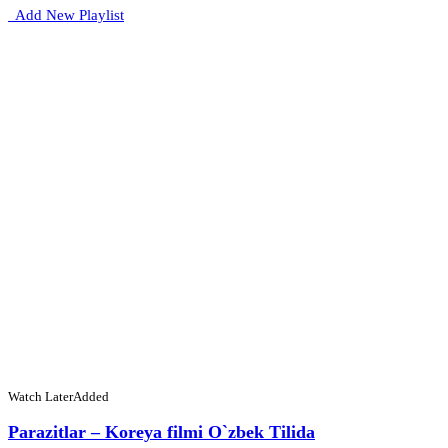
Add New Playlist
Watch Later
Added
Parazitlar – Koreya filmi O`zbek Tilida