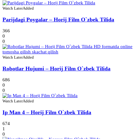
Watch Later
Added
Parijdagi Poygalar – Horij Film O`zbek Tilida
366
0
0
Watch Later
Added
Robotlar Hujumi – Horij Film O`zbek Tilida
686
0
0
Watch Later
Added
Ip Man 4 – Horij Film O`zbek Tilida
674
1
0