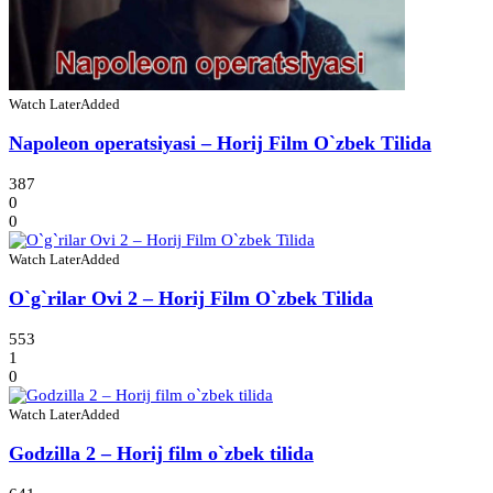
Watch Later
Added
Napoleon operatsiyasi – Horij Film O`zbek Tilida
387
0
0
Watch Later
Added
O`g`rilar Ovi 2 – Horij Film O`zbek Tilida
553
1
0
Watch Later
Added
Godzilla 2 – Horij film o`zbek tilida