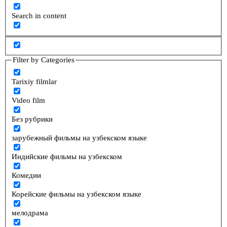
Search in content
Filter by Categories
Tarixiy filmlar
Video film
Без рубрики
зарубежный фильмы на узбекском языке
Индийские фильмы на узбекском
Комедии
Корейские фильмы на узбекском языке
мелодрама