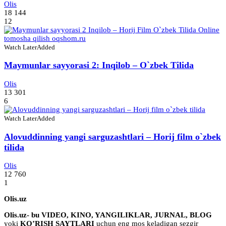
Olis
18 144
12
Watch Later
Added
Maymunlar sayyorasi 2: Inqilob – O`zbek Tilida
Olis
13 301
6
Watch Later
Added
Alovuddinning yangi sarguzashtlari – Horij film o`zbek
tilida
Olis
12 760
1
Olis.uz
Olis.uz- bu VIDEO, KINO, YANGILIKLAR, JURNAL, BLOG
yoki
KO’RISH SAYTLARI
uchun eng mos keladigan sezgir