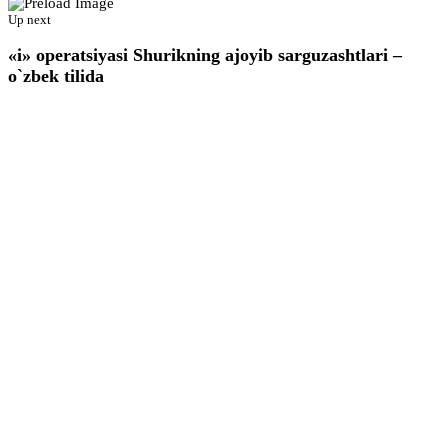
Up next
«i» operatsiyasi Shurikning ajoyib sarguzashtlari –
o`zbek tilida