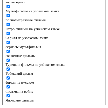
мультсериал
Мультфильмы на узбекском языке
полнометражные фильмы
Ретро фильмы на узбекском языке
Сериал на узбекском языке
сериалы мультфильмы
сказочные фильмы
Турецкие фильмы на узбекском языке
Узбекский фильм
фильм на русском
Фильмы на войне
Японские фильмы