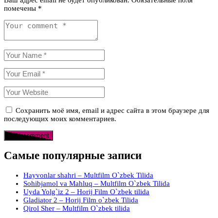
помечены
*
Сохранить моё имя, email и адрес сайта в этом браузере для
последующих моих комментариев.
Самые популярные записи
Hayvonlar shahri – Multfilm O`zbek Tilida
Sohibjamol va Mahluq – Multfilm O`zbek Tilida
Uyda Yolg`iz 2 – Horij Film O`zbek tilida
Gladiator 2 – Horij Film o`zbek Tilida
Qirol Sher – Multfilm O`zbek tilida