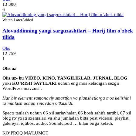
13 300
6
Watch Later
Added
Alovuddinning yangi sarguzashtlari – Horij film o`zbek
tilida
Olis
12 759
1
Olis.uz
Olis.uz- bu VIDEO, KINO, YANGILIKLAR, JURNAL, BLOG
yoki
KO’RISH SAYTLARI
uchun eng mos keladigan sezgir
WordPress mavzusi
.
Har bir element zamonaviy smartfon va planshetlarga mos kelishini
ta’minlash uchun sinovdan o’tkazildi.
Spectr tanlash uchun 06 xil sarlavhalar, 06 bosh sahifa tartibi, 07 xil
blog roʻyxati sxemalari va shu jumladan bitta post videosi, pleylist,
galereya, iqtibos, audio, Soundcloud … bilan birga keladi.
KO’PROQ MA’LUMOT