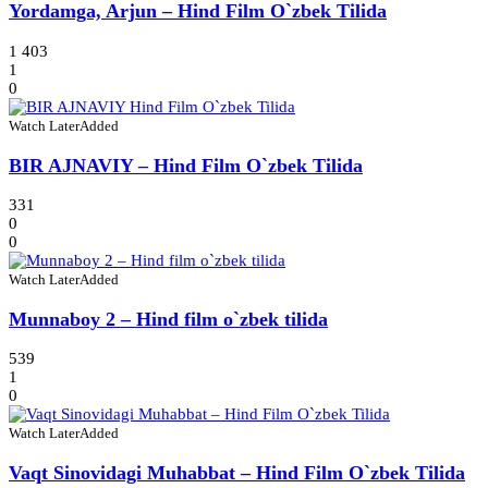
Yordamga, Arjun – Hind Film O`zbek Tilida
1 403
1
0
Watch Later
Added
BIR AJNAVIY – Hind Film O`zbek Tilida
331
0
0
Watch Later
Added
Munnaboy 2 – Hind film o`zbek tilida
539
1
0
Watch Later
Added
Vaqt Sinovidagi Muhabbat – Hind Film O`zbek Tilida