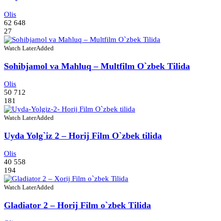
Olis
62 648
27
Watch Later
Added
Sohibjamol va Mahluq – Multfilm O`zbek Tilida
Olis
50 712
181
Watch Later
Added
Uyda Yolg`iz 2 – Horij Film O`zbek tilida
Olis
40 558
194
Watch Later
Added
Gladiator 2 – Horij Film o`zbek Tilida