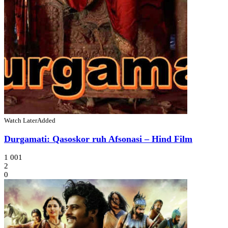
Watch Later
Added
Durgamati: Qasoskor ruh Afsonasi – Hind Film
1 001
2
0