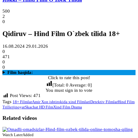
500
2
0
Qidiruv – Hind Film O`zbek tilida 18+
16.08.2024
29.01.2026
0
471
0
0
Film haqida:
Click to rate this post!
[Total:
0
Average:
0
]
You must sign in to vote
Post Views:
471
Tags
18+ Filmlar
Amir Xon ishtirokida xind Filmlari
Detektiv Filmlar
Hind Film
Triller
jinoyat
Skachat HD Film
Xind Film Drama
Related videos
Watch Later
Added