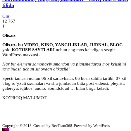
tilida
Olis
12 767
1
Olis.uz
Olis.uz- bu VIDEO, KINO, YANGILIKLAR, JURNAL, BLOG
yoki
KO’RISH SAYTLARI
uchun eng mos keladigan sezgir
WordPress mavzusi
.
Har bir element zamonaviy smartfon va planshetlarga mos kelishini
ta’minlash uchun sinovdan o’tkazildi.
Spectr tanlash uchun 06 xil sarlavhalar, 06 bosh sahifa tartibi, 07 xil
blog roʻyxati sxemalari va shu jumladan bitta post videosi, pleylist,
galereya, iqtibos, audio, Soundcloud … bilan birga keladi.
KO’PROQ MA’LUMOT
Copyright © 2018. Created by BeeTeam368. Powered by WordPress
Top