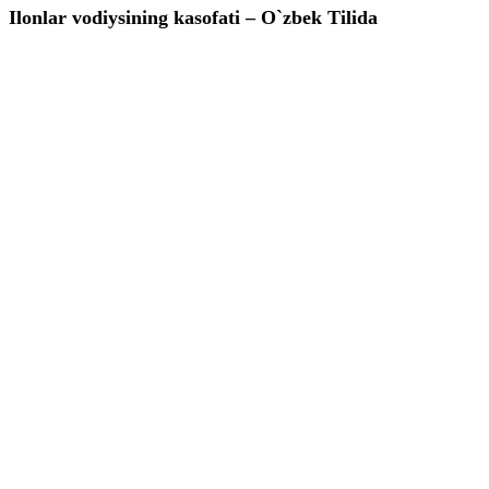
Ilonlar vodiysining kasofati – O`zbek Tilida