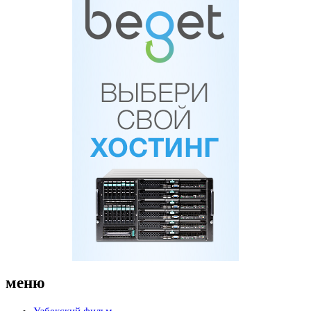
меню
Узбекский фильм