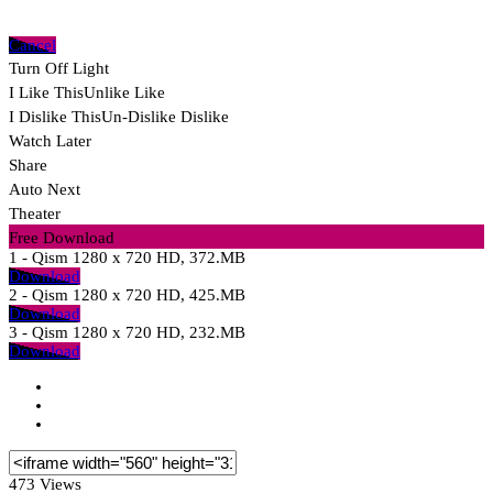
Cancel
Turn Off Light
I Like This
Unlike
Like
I Dislike This
Un-Dislike
Dislike
Watch Later
Share
Auto Next
Theater
Free Download
1 - Qism 1280 x 720 HD, 372.MB
Download
2 - Qism 1280 x 720 HD, 425.MB
Download
3 - Qism 1280 x 720 HD, 232.MB
Download
473 Views