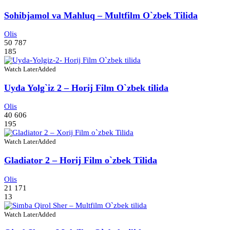
Sohibjamol va Mahluq – Multfilm O`zbek Tilida
Olis
50 787
185
Watch Later
Added
Uyda Yolg`iz 2 – Horij Film O`zbek tilida
Olis
40 606
195
Watch Later
Added
Gladiator 2 – Horij Film o`zbek Tilida
Olis
21 171
13
Watch Later
Added