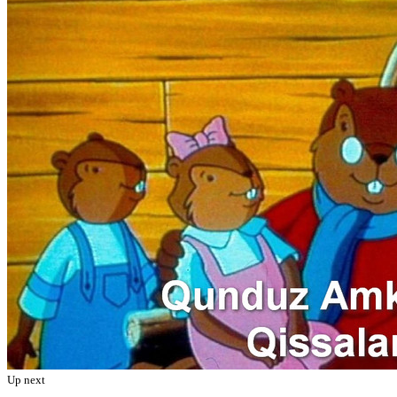
Up next