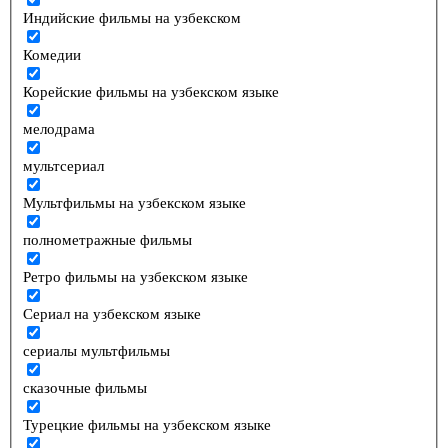
Индийские фильмы на узбекском
Комедии
Корейские фильмы на узбекском языке
мелодрама
мультсериал
Мультфильмы на узбекском языке
полнометражные фильмы
Ретро фильмы на узбекском языке
Сериал на узбекском языке
сериалы мультфильмы
сказочные фильмы
Турецкие фильмы на узбекском языке