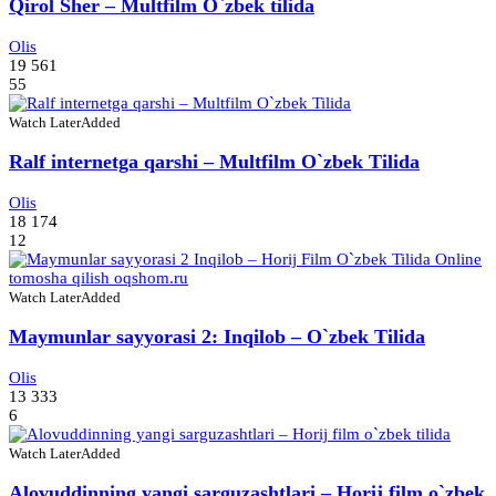
Qirol Sher – Multfilm O`zbek tilida
Olis
19 561
55
Watch Later
Added
Ralf internetga qarshi – Multfilm O`zbek Tilida
Olis
18 174
12
Watch Later
Added
Maymunlar sayyorasi 2: Inqilob – O`zbek Tilida
Olis
13 333
6
Watch Later
Added
Alovuddinning yangi sarguzashtlari – Horij film o`zbek