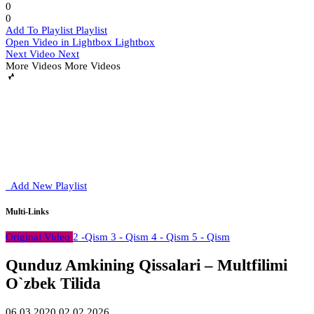
0
0
Add To Playlist
Playlist
Open Video in Lightbox
Lightbox
Next Video
Next
More Videos
More Videos
Add New Playlist
Multi-Links
Original Video
2 -Qism
3 - Qism
4 - Qism
5 - Qism
Qunduz Amkining Qissalari – Multfilimi
O`zbek Tilida
06.03.2020
02.02.2026