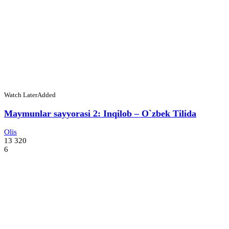
Watch Later
Added
Maymunlar sayyorasi 2: Inqilob – O`zbek Tilida
Olis
13 320
6