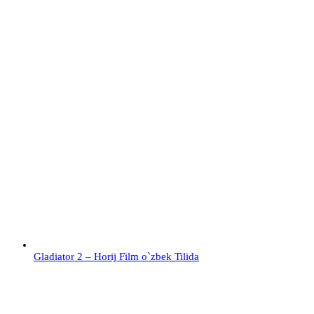
Gladiator 2 – Horij Film o`zbek Tilida