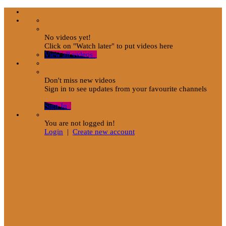
No videos yet!
Click on "Watch later" to put videos here
View all videos
Don't miss new videos
Sign in to see updates from your favourite channels
Sign In
You are not logged in!
Login
|
Create new account