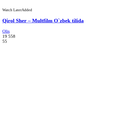
Watch Later
Added
Qirol Sher – Multfilm O`zbek tilida
Olis
19 558
55