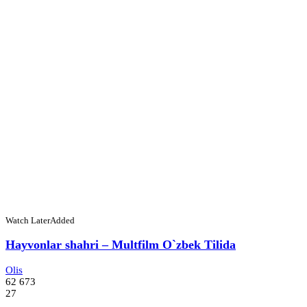
Watch Later
Added
Hayvonlar shahri – Multfilm O`zbek Tilida
Olis
62 673
27