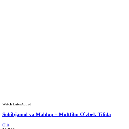
Watch Later
Added
Sohibjamol va Mahluq – Multfilm O`zbek Tilida
Olis