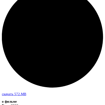
скачать 572.MB
о фильме