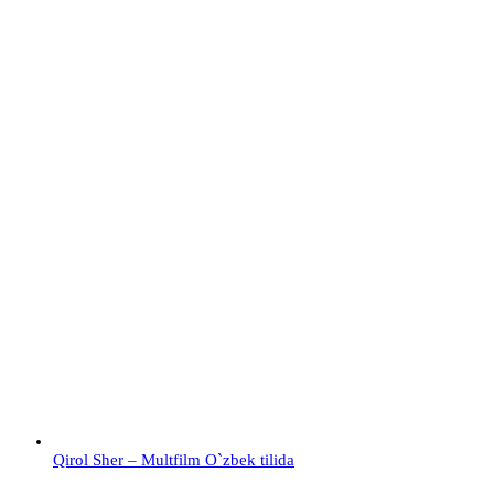
Qirol Sher – Multfilm O`zbek tilida