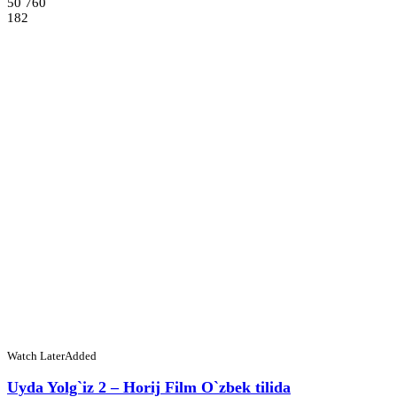
50 760
182
Watch Later
Added
Uyda Yolg`iz 2 – Horij Film O`zbek tilida