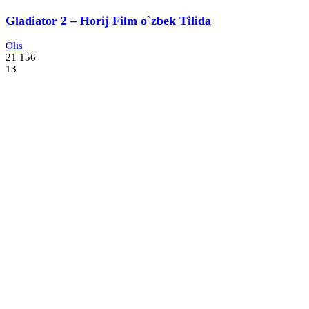
Gladiator 2 – Horij Film o`zbek Tilida
Olis
21 156
13