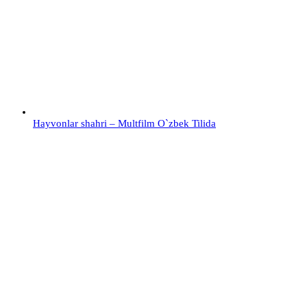
Hayvonlar shahri – Multfilm O`zbek Tilida