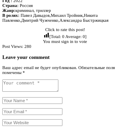
Год :
2022
Страна:
Россия
Жанр:
криминал, триллер
В ролях:
Павел Давыдов,Михаил Тройник,Никита
Павленко,Дмитрий Чужченко,Александра Быстржицкая
Click to rate this post!
[Total:
0
Average:
0
]
You must sign in to vote
Post Views:
280
Leave your comment
Ваш адрес email не будет опубликован.
Обязательные поля
помечены
*