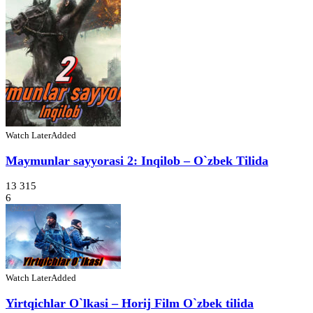
Watch Later
Added
Maymunlar sayyorasi 2: Inqilob – O`zbek Tilida
13 315
6
Watch Later
Added
Yirtqichlar O`lkasi – Horij Film O`zbek tilida