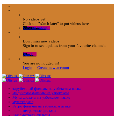
No videos yet!
Click on "Watch later" to put videos here
View all videos
Don't miss new videos
Sign in to see updates from your favourite channels
Sign In
You are not logged in!
Login
|
Create new account
зарубежный фильмы на узбекском языке
Индийские фильмы на узбекском
Мультфильмы на узбекском языке
мультсериал
Ретро фильмы на узбекском языке
полнометражные фильмы
Как смотреть фильмы