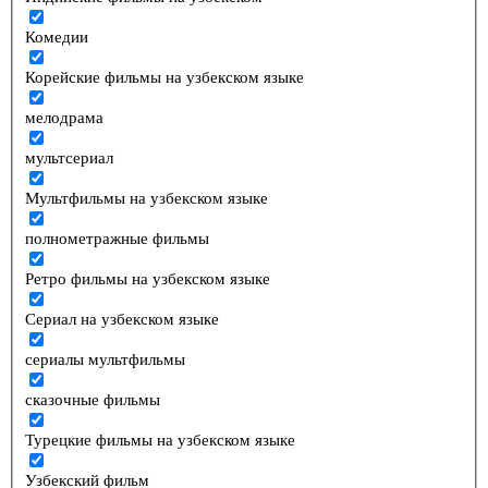
Турецкие фильмы на узбекском языке
Узбекский фильм
фильм на русском
Фильмы на войне
Японские фильмы
User login status
Войти
Регистрация