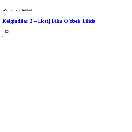
Watch Later
Added
Kelgindilar 2 – Horij Film O`zbek Tilida
462
0