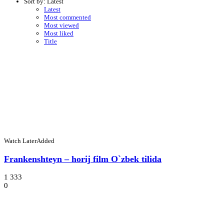
Sort by:
Latest
Latest
Most commented
Most viewed
Most liked
Title
Watch Later
Added
Frankenshteyn – horij film O`zbek tilida
1 333
0