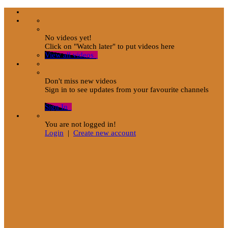
No videos yet!
Click on "Watch later" to put videos here
View all videos
Don't miss new videos
Sign in to see updates from your favourite channels
Sign In
You are not logged in!
Login
|
Create new account