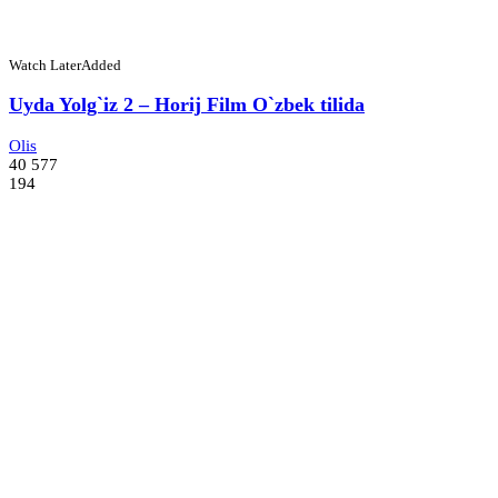
Watch Later
Added
Uyda Yolg`iz 2 – Horij Film O`zbek tilida
Olis
40 577
194