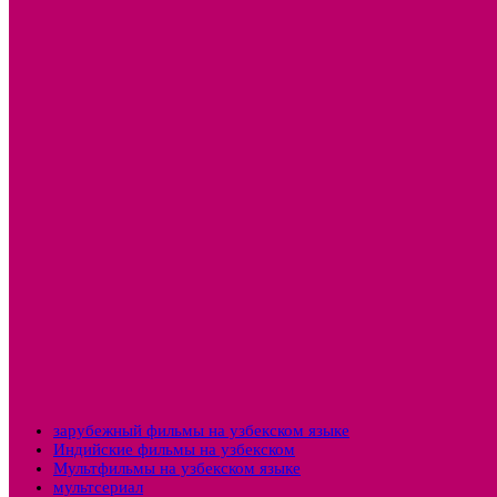
зарубежный фильмы на узбекском языке
Индийские фильмы на узбекском
Мультфильмы на узбекском языке
мультсериал