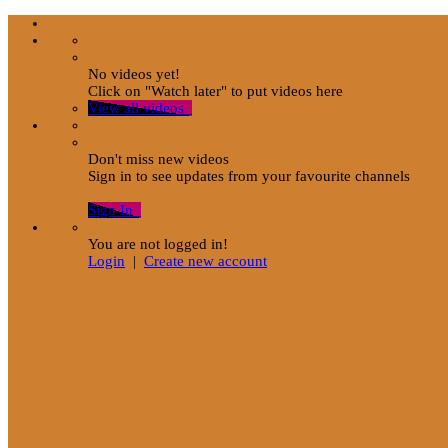
No videos yet!
Click on "Watch later" to put videos here
View all videos
Don't miss new videos
Sign in to see updates from your favourite channels
Sign In
You are not logged in!
Login
|
Create new account