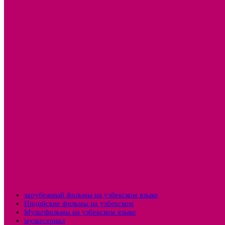
зарубежный фильмы на узбекском языке
Индийские фильмы на узбекском
Мультфильмы на узбекском языке
мультсериал