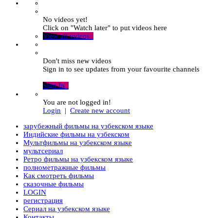
No videos yet!
Click on "Watch later" to put videos here
View all videos
Don't miss new videos
Sign in to see updates from your favourite channels
Sign In
You are not logged in!
Login
|
Create new account
зарубежный фильмы на узбекском языке
Индийские фильмы на узбекском
Мультфильмы на узбекском языке
мультсериал
Ретро фильмы на узбекском языке
полнометражные фильмы
Как смотреть фильмы
сказочные фильмы
LOGIN
регистрация
Сериал на узбекском языке
Контакты