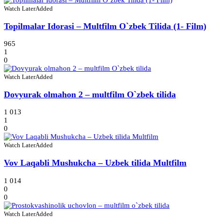
Watch Later
Added
Topilmalar Idorasi – Multfilm O`zbek Tilida (1- Film)
965
1
0
Watch Later
Added
Dovyurak olmahon 2 – multfilm O`zbek tilida
1 013
1
0
Watch Later
Added
Vov Laqabli Mushukcha – Uzbek tilida Multfilm
1 014
0
0
Watch Later
Added