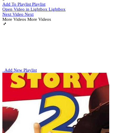
Add To Playlist
Playlist
Open Video in Lightbox
Lightbox
Next Video
Next
More Videos
More Videos
Add New Playlist