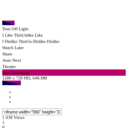
Cancel
Turn Off Light
I Like This
Unlike
Like
I Dislike This
Un-Dislike
Dislike
Watch Later
Share
Auto Next
Theater
Free Download
1280 x 720 HD, 648.MB
Download
1 038 Views
1
0