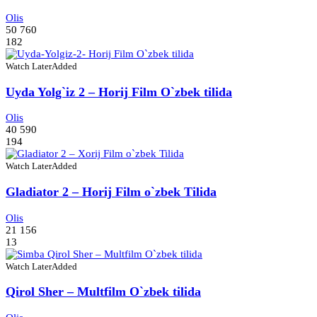
Olis
50 760
182
Watch Later
Added
Uyda Yolg`iz 2 – Horij Film O`zbek tilida
Olis
40 590
194
Watch Later
Added
Gladiator 2 – Horij Film o`zbek Tilida
Olis
21 156
13
Watch Later
Added
Qirol Sher – Multfilm O`zbek tilida