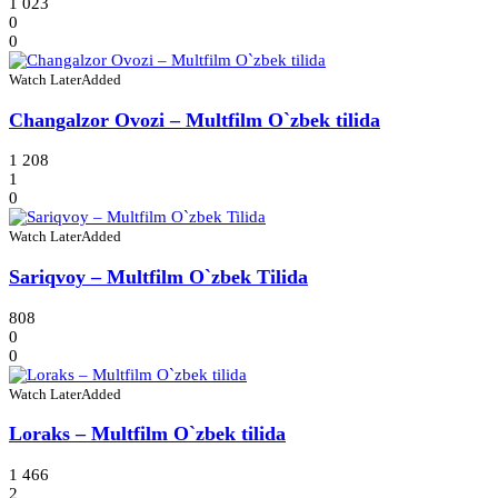
1 023
0
0
Watch Later
Added
Changalzor Ovozi – Multfilm O`zbek tilida
1 208
1
0
Watch Later
Added
Sariqvoy – Multfilm O`zbek Tilida
808
0
0
Watch Later
Added
Loraks – Multfilm O`zbek tilida
1 466
2