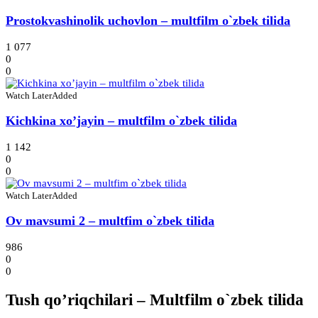
Prostokvashinolik uchovlon – multfilm o`zbek tilida
1 077
0
0
Watch Later
Added
Kichkina xo’jayin – multfilm o`zbek tilida
1 142
0
0
Watch Later
Added
Ov mavsumi 2 – multfim o`zbek tilida
986
0
0
Tush qo’riqchilari – Multfilm o`zbek tilida