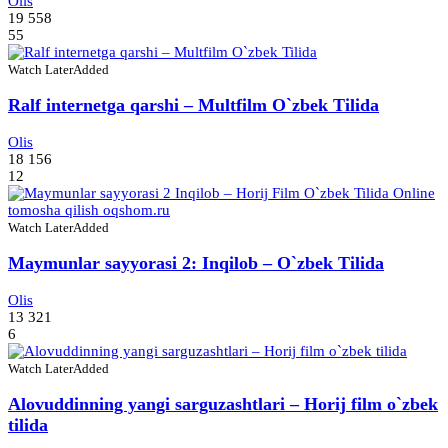
Olis
19 558
55
Watch Later
Added
Ralf internetga qarshi – Multfilm O`zbek Tilida
Olis
18 156
12
Watch Later
Added
Maymunlar sayyorasi 2: Inqilob – O`zbek Tilida
Olis
13 321
6
Watch Later
Added
Alovuddinning yangi sarguzashtlari – Horij film o`zbek
tilida