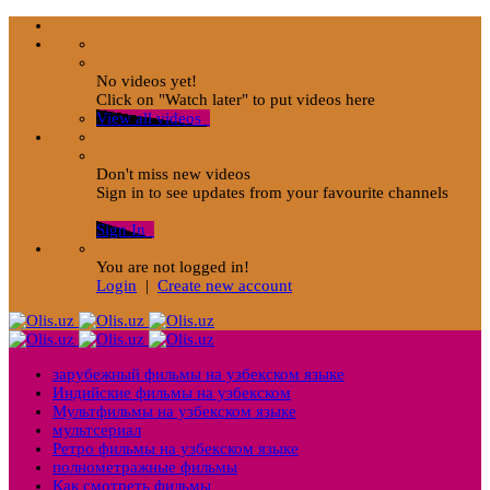
No videos yet!
Click on "Watch later" to put videos here
View all videos
Don't miss new videos
Sign in to see updates from your favourite channels
Sign In
You are not logged in!
Login
|
Create new account
зарубежный фильмы на узбекском языке
Индийские фильмы на узбекском
Мультфильмы на узбекском языке
мультсериал
Ретро фильмы на узбекском языке
полнометражные фильмы
Как смотреть фильмы