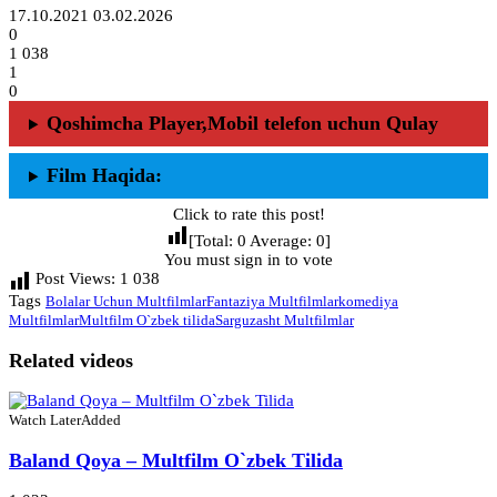
17.10.2021
03.02.2026
0
1 038
1
0
Qoshimcha Player,Mobil telefon uchun Qulay
Film Haqida:
Click to rate this post!
[Total:
0
Average:
0
]
You must sign in to vote
Post Views:
1 038
Tags
Bolalar Uchun Multfilmlar
Fantaziya Multfilmlar
komediya
Multfilmlar
Multfilm O`zbek tilida
Sarguzasht Multfilmlar
Related videos
Watch Later
Added
Baland Qoya – Multfilm O`zbek Tilida