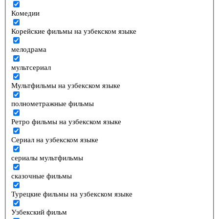
Комедии
Корейские фильмы на узбекском языке
мелодрама
мультсериал
Мультфильмы на узбекском языке
полнометражные фильмы
Ретро фильмы на узбекском языке
Сериал на узбекском языке
сериалы мультфильмы
сказочные фильмы
Турецкие фильмы на узбекском языке
Узбекский фильм