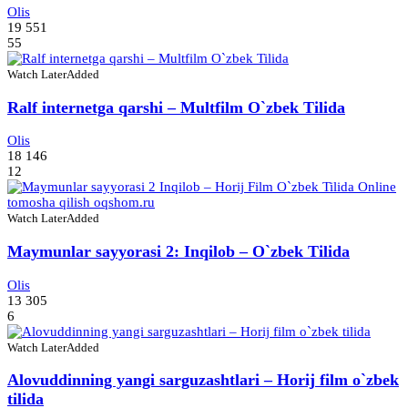
Olis
19 551
55
Watch Later
Added
Ralf internetga qarshi – Multfilm O`zbek Tilida
Olis
18 146
12
Watch Later
Added
Maymunlar sayyorasi 2: Inqilob – O`zbek Tilida
Olis
13 305
6
Watch Later
Added
Alovuddinning yangi sarguzashtlari – Horij film o`zbek
tilida