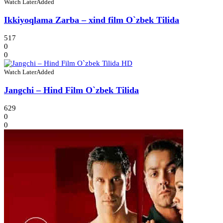
Watch Later
Added
Ikkiyoqlama Zarba – xind film O`zbek Tilida
517
0
0
Watch Later
Added
Jangchi – Hind Film O`zbek Tilida
629
0
0