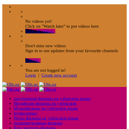
No videos yet!
Click on "Watch later" to put videos here
View all videos
Don't miss new videos
Sign in to see updates from your favourite channels
Sign In
You are not logged in!
Login
|
Create new account
зарубежный фильмы на узбекском языке
Индийские фильмы на узбекском
Мультфильмы на узбекском языке
мультсериал
Ретро фильмы на узбекском языке
полнометражные фильмы
Как смотреть фильмы