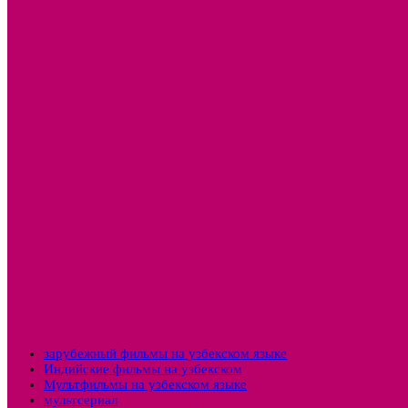
зарубежный фильмы на узбекском языке
Индийские фильмы на узбекском
Мультфильмы на узбекском языке
мультсериал