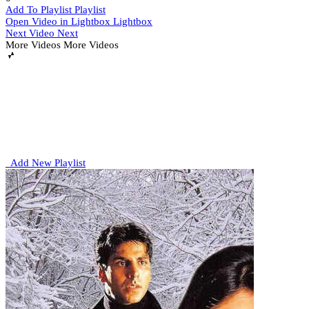
Add To Playlist
Playlist
Open Video in Lightbox
Lightbox
Next Video
Next
More Videos
More Videos
Add New Playlist