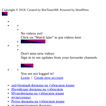
Copyright © 2018. Created by BeeTeam368. Powered by WordPress
Top
No videos yet!
Click on "Watch later" to put videos here
View all videos
Don't miss new videos
Sign in to see updates from your favourite channels
Sign In
You are not logged in!
Login
|
Create new account
зарубежный фильмы на узбекском языке
Индийские фильмы на узбекском
Мультфильмы на узбекском языке
мультсериал
Ретро фильмы на узбекском языке
полнометражные фильмы