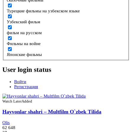
сказочные фильмы
Турецкие фильмы на узбекском языке
Узбекский фильм
фильм на русском
Фильмы на войне
Японские фильмы
User login status
Войти
Регистрация
Watch Later
Added
Hayvonlar shahri – Multfilm O`zbek Tilida
Olis
62 648