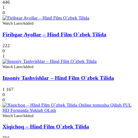
446
1
0
Watch Later
Added
Firibgar Ayollar – Hind Film O`zbek Tilida
222
0
1
Watch Later
Added
Insoniy Tashvishlar – Hind Film O`zbek Tilida
1 167
0
0
Watch Later
Added
Xiqichoq – Hind Film O`zbek Tilida
756