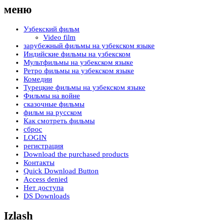
меню
Узбекский фильм
Video film
зарубежный фильмы на узбекском языке
Индийские фильмы на узбекском
Мультфильмы на узбекском языке
Ретро фильмы на узбекском языке
Комедии
Турецкие фильмы на узбекском языке
Фильмы на войне
сказочные фильмы
фильм на русском
Как смотреть фильмы
сброс
LOGIN
регистрация
Download the purchased products
Контакты
Quick Download Button
Access denied
Нет доступа
DS Downloads
Izlash