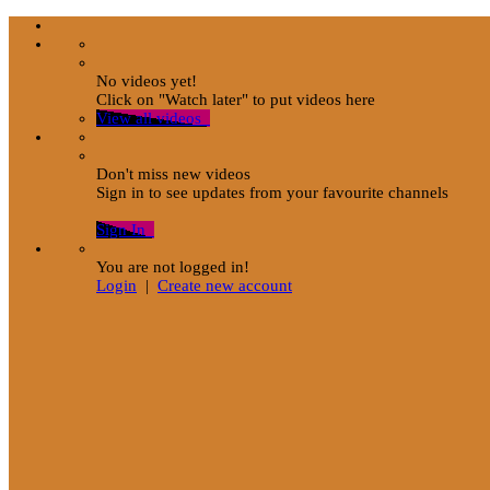
No videos yet!
Click on "Watch later" to put videos here
View all videos
Don't miss new videos
Sign in to see updates from your favourite channels
Sign In
You are not logged in!
Login
|
Create new account