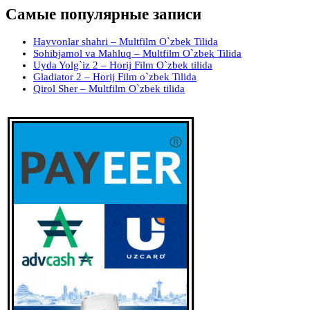
Самые популярные записи
Hayvonlar shahri – Multfilm O`zbek Tilida
Sohibjamol va Mahluq – Multfilm O`zbek Tilida
Uyda Yolg`iz 2 – Horij Film O`zbek tilida
Gladiator 2 – Horij Film o`zbek Tilida
Qirol Sher – Multfilm O`zbek tilida