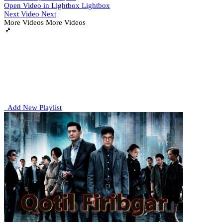
Open Video in Lightbox
Lightbox
Next Video
Next
More Videos
More Videos
Add New Playlist