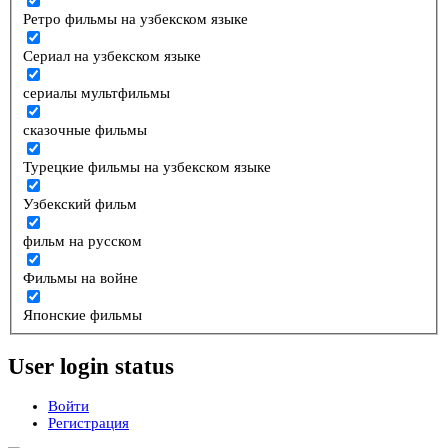
Ретро фильмы на узбекском языке
Сериал на узбекском языке
сериалы мультфильмы
сказочные фильмы
Турецкие фильмы на узбекском языке
Узбекский фильм
фильм на русском
Фильмы на войне
Японские фильмы
User login status
Войти
Регистрация