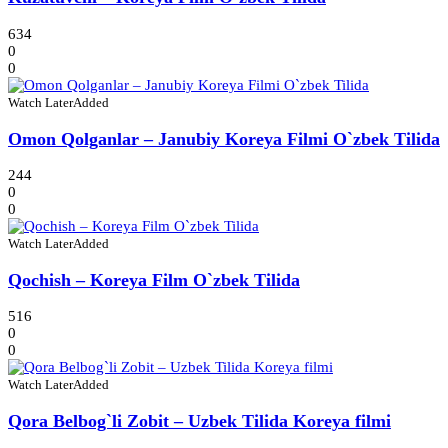
634
0
0
Watch Later
Added
Omon Qolganlar – Janubiy Koreya Filmi O`zbek Tilida
244
0
0
Watch Later
Added
Qochish – Koreya Film O`zbek Tilida
516
0
0
Watch Later
Added
Qora Belbog`li Zobit – Uzbek Tilida Koreya filmi