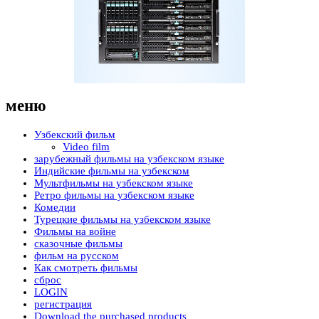
меню
Узбекский фильм
Video film
зарубежный фильмы на узбекском языке
Индийские фильмы на узбекском
Мультфильмы на узбекском языке
Ретро фильмы на узбекском языке
Комедии
Турецкие фильмы на узбекском языке
Фильмы на войне
сказочные фильмы
фильм на русском
Как смотреть фильмы
сброс
LOGIN
регистрация
Download the purchased products