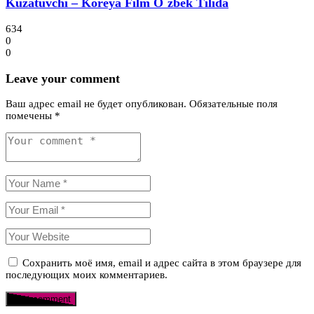
Kuzatuvchi – Koreya Film O`zbek Tilida
634
0
0
Leave your comment
Ваш адрес email не будет опубликован.
Обязательные поля
помечены
*
Сохранить моё имя, email и адрес сайта в этом браузере для
последующих моих комментариев.