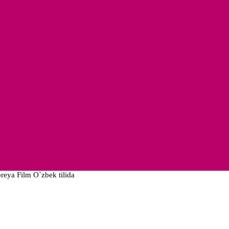
reya Film O`zbek tilida