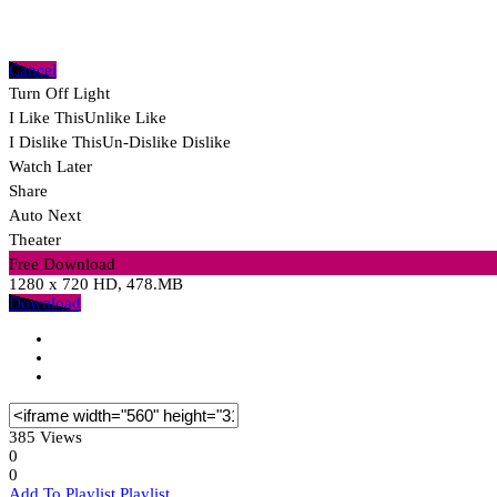
Cancel
Turn Off Light
I Like This
Unlike
Like
I Dislike This
Un-Dislike
Dislike
Watch Later
Share
Auto Next
Theater
Free Download
1280 x 720 HD, 478.MB
Download
385 Views
0
0
Add To Playlist
Playlist