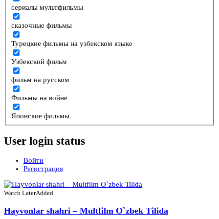
сериалы мультфильмы
сказочные фильмы
Турецкие фильмы на узбекском языке
Узбекский фильм
фильм на русском
Фильмы на войне
Японские фильмы
User login status
Войти
Регистрация
Watch Later
Added
Hayvonlar shahri – Multfilm O`zbek Tilida