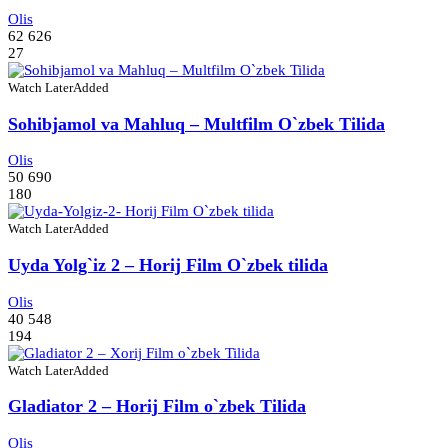
Olis
62 626
27
Watch Later
Added
Sohibjamol va Mahluq – Multfilm O`zbek Tilida
Olis
50 690
180
Watch Later
Added
Uyda Yolg`iz 2 – Horij Film O`zbek tilida
Olis
40 548
194
Watch Later
Added
Gladiator 2 – Horij Film o`zbek Tilida
Olis