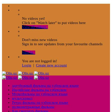
No videos yet!
Click on "Watch later" to put videos here
View all videos
Don't miss new videos
Sign in to see updates from your favourite channels
Sign In
You are not logged in!
Login
|
Create new account
зарубежный фильмы на узбекском языке
Индийские фильмы на узбекском
Мультфильмы на узбекском языке
мультсериал
Ретро фильмы на узбекском языке
полнометражные фильмы
Как смотреть фильмы