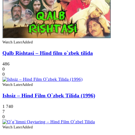
Watch Later
Added
Qalb Rishtasi – Hind film o`zbek tilida
486
0
0
Watch Later
Added
Ishsiz – Hind Film O`zbek Tilida (1996)
1 740
7
0
Watch Later
Added