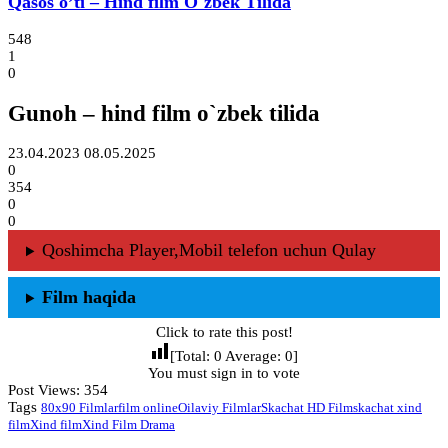
Qasos o’ti – Hind film O`zbek Tilida
548
1
0
Gunoh – hind film o`zbek tilida
23.04.2023
08.05.2025
0
354
0
0
Qoshimcha Player,Mobil telefon uchun Qulay
Film haqida
Click to rate this post!
[Total:
0
Average:
0
]
You must sign in to vote
Post Views:
354
Tags
80x90 Filmlar
film online
Oilaviy Filmlar
Skachat HD Film
skachat xind
film
Xind film
Xind Film Drama