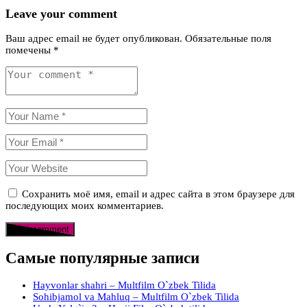
Leave your comment
Ваш адрес email не будет опубликован.
Обязательные поля
помечены
*
Сохранить моё имя, email и адрес сайта в этом браузере для
последующих моих комментариев.
Самые популярные записи
Hayvonlar shahri – Multfilm O`zbek Tilida
Sohibjamol va Mahluq – Multfilm O`zbek Tilida