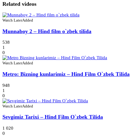
Related videos
Watch Later
Added
Munnaboy 2 – Hind film o`zbek tilida
538
1
0
Watch Later
Added
Metro: Bizning kunlarimiz – Hind Film O`zbek Tilida
948
1
0
Watch Later
Added
Sevgimiz Tarixi – Hind Film O`zbek Tilida
1 020
0