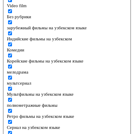
Video film
Без рубрики
зарубежный фильмы на узбекском языке
Индийские фильмы на узбекском
Комедии
Корейские фильмы на узбекском языке
мелодрама
мультсериал
Мультфильмы на узбекском языке
полнометражные фильмы
Ретро фильмы на узбекском языке
Сериал на узбекском языке