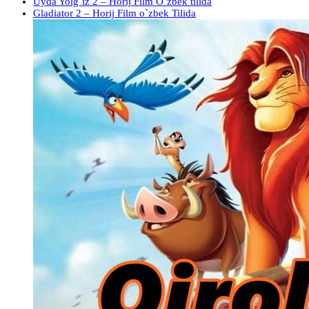
Uyda Yolg`iz 2 – Horij Film O`zbek tilida
Gladiator 2 – Horij Film o`zbek Tilida