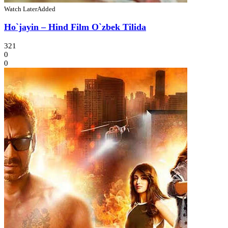
Watch Later
Added
Ho`jayin – Hind Film O`zbek Tilida
321
0
0