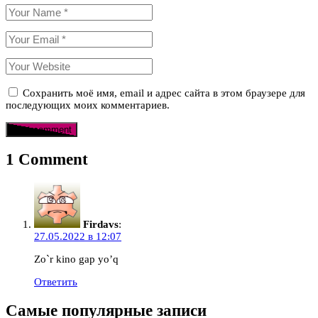
Сохранить моё имя, email и адрес сайта в этом браузере для
последующих моих комментариев.
1 Comment
Firdavs
:
27.05.2022 в 12:07
Zo`r kino gap yo’q
Ответить
Самые популярные записи