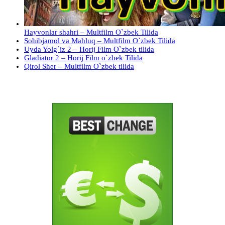
Hayvonlar shahri – Multfilm O`zbek Tilida
Sohibjamol va Mahluq – Multfilm O`zbek Tilida
Uyda Yolg`iz 2 – Horij Film O`zbek tilida
Gladiator 2 – Horij Film o`zbek Tilida
Qirol Sher – Multfilm O`zbek tilida