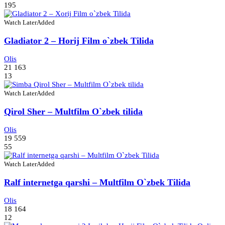
195
Watch Later
Added
Gladiator 2 – Horij Film o`zbek Tilida
Olis
21 163
13
Watch Later
Added
Qirol Sher – Multfilm O`zbek tilida
Olis
19 559
55
Watch Later
Added
Ralf internetga qarshi – Multfilm O`zbek Tilida
Olis
18 164
12