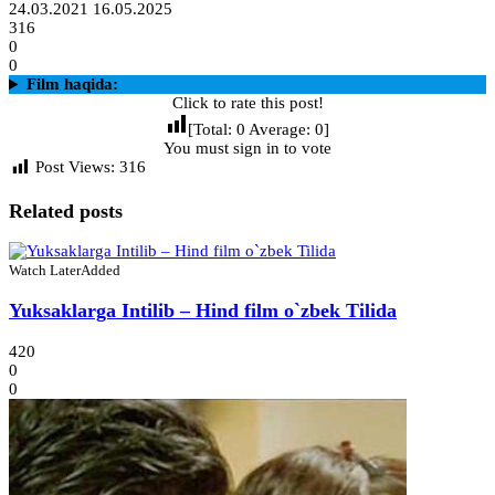
24.03.2021
16.05.2025
316
0
0
Film haqida:
Click to rate this post!
[Total:
0
Average:
0
]
You must sign in to vote
Post Views:
316
Related posts
Watch Later
Added
Yuksaklarga Intilib – Hind film o`zbek Tilida
420
0
0