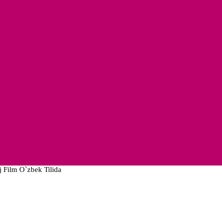
j Film O`zbek Tilida