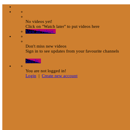
No videos yet!
Click on "Watch later" to put videos here
View all videos
Don't miss new videos
Sign in to see updates from your favourite channels
Sign In
You are not logged in!
Login
|
Create new account