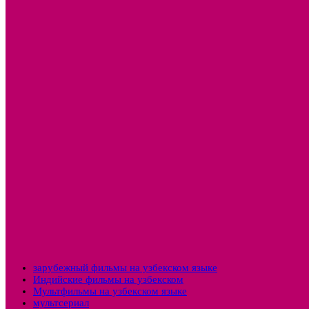
зарубежный фильмы на узбекском языке
Индийские фильмы на узбекском
Мультфильмы на узбекском языке
мультсериал