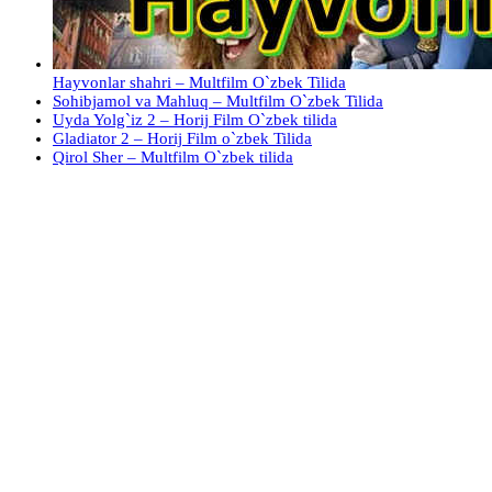
Hayvonlar shahri – Multfilm O`zbek Tilida
Sohibjamol va Mahluq – Multfilm O`zbek Tilida
Uyda Yolg`iz 2 – Horij Film O`zbek tilida
Gladiator 2 – Horij Film o`zbek Tilida
Qirol Sher – Multfilm O`zbek tilida