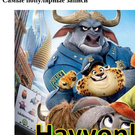
Самые популярные записи