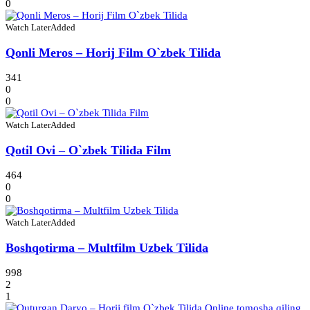
0
Watch Later
Added
Qonli Meros – Horij Film O`zbek Tilida
341
0
0
Watch Later
Added
Qotil Ovi – O`zbek Tilida Film
464
0
0
Watch Later
Added
Boshqotirma – Multfilm Uzbek Tilida
998
2
1