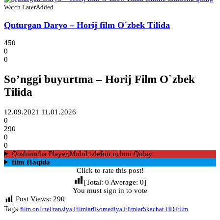
Watch Later
Added
Quturgan Daryo – Horij film O`zbek Tilida
450
0
0
So’nggi buyurtma – Horij Film O`zbek
Tilida
12.09.2021
11.01.2026
0
290
0
0
Qoshimcha Player,Mobil telefon uchun Qulay
film Haqida
Click to rate this post!
[Total:
0
Average:
0
]
You must sign in to vote
Post Views:
290
Tags
film online
Fransiya Filmlari
Komediya FIlmlar
Skachat HD Film