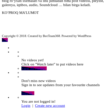
blog roʻyxati sxemalari va shu jumladan bitta post videosi, pleylist,
galereya, iqtibos, audio, Soundcloud … bilan birga keladi.
KO’PROQ MA’LUMOT
Copyright © 2018. Created by BeeTeam368. Powered by WordPress
Top
No videos yet!
Click on "Watch later" to put videos here
View all videos
Don't miss new videos
Sign in to see updates from your favourite channels
Sign In
You are not logged in!
Login
|
Create new account