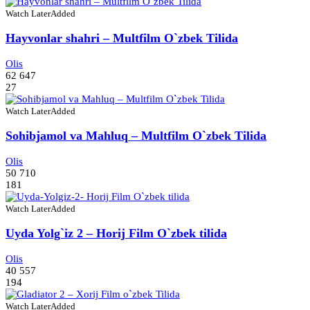
Watch Later
Added
Hayvonlar shahri – Multfilm O`zbek Tilida
Olis
62 647
27
Watch Later
Added
Sohibjamol va Mahluq – Multfilm O`zbek Tilida
Olis
50 710
181
Watch Later
Added
Uyda Yolg`iz 2 – Horij Film O`zbek tilida
Olis
40 557
194
Watch Later
Added