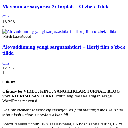
Maymunlar sayyorasi 2: Inqilob – O`zbek Tilida
Olis
13 298
6
Watch Later
Added
Alovuddinning yangi sarguzashtlari – Horij film o`zbek
tilida
Olis
12 757
1
Olis.uz
Olis.uz- bu VIDEO, KINO, YANGILIKLAR, JURNAL, BLOG
yoki
KO’RISH SAYTLARI
uchun eng mos keladigan sezgir
WordPress mavzusi
.
Har bir element zamonaviy smartfon va planshetlarga mos kelishini
ta’minlash uchun sinovdan o’tkazildi.
Spectr tanlash uchun 06 xil sarlavhalar, 06 bosh sahifa tartibi, 07 xil