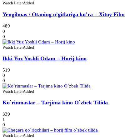
Watch Later
Added
Yengilmas / Otaning o’gitlariga ko’ra – Xitoy Film
489
0
0
Watch Later
Added
Ikki Yuz Yoshli Odam – Horij kino
519
0
0
Watch Later
Added
Ko`rinmaslar – Tarjima kino O`zbek Tilida
339
1
0
Watch Later
Added