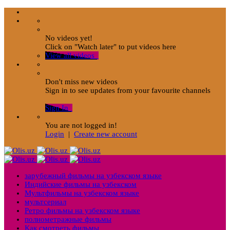
No videos yet!
Click on "Watch later" to put videos here
View all videos
Don't miss new videos
Sign in to see updates from your favourite channels
Sign In
You are not logged in!
Login
|
Create new account
зарубежный фильмы на узбекском языке
Индийские фильмы на узбекском
Мультфильмы на узбекском языке
мультсериал
Ретро фильмы на узбекском языке
полнометражные фильмы
Как смотреть фильмы