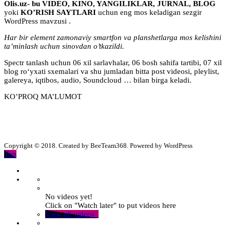
Olis.uz- bu VIDEO, KINO, YANGILIKLAR, JURNAL, BLOG
yoki
KO’RISH SAYTLARI
uchun eng mos keladigan sezgir
WordPress mavzusi
.
Har bir element zamonaviy smartfon va planshetlarga mos kelishini
ta’minlash uchun sinovdan o’tkazildi.
Spectr tanlash uchun 06 xil sarlavhalar, 06 bosh sahifa tartibi, 07 xil
blog roʻyxati sxemalari va shu jumladan bitta post videosi, pleylist,
galereya, iqtibos, audio, Soundcloud … bilan birga keladi.
KO’PROQ MA’LUMOT
Copyright © 2018. Created by BeeTeam368. Powered by WordPress
Top
No videos yet!
Click on "Watch later" to put videos here
View all videos