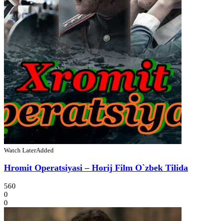
Watch Later
Added
Hromit Operatsiyasi – Horij Film O`zbek Tilida
560
0
0