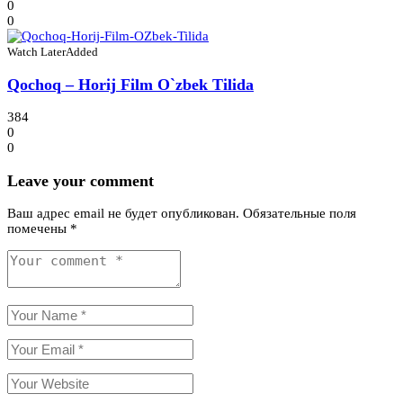
0
0
Watch Later
Added
Qochoq – Horij Film O`zbek Tilida
384
0
0
Leave your comment
Ваш адрес email не будет опубликован.
Обязательные поля
помечены
*