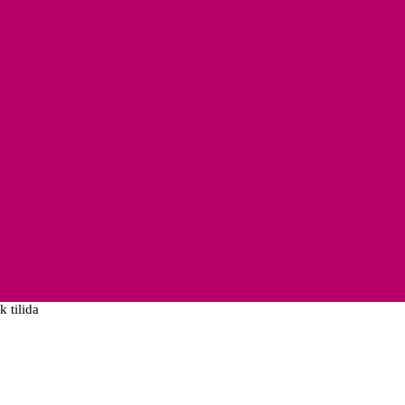
 tilida