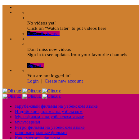
No videos yet!
Click on "Watch later" to put videos here
View all videos
Don't miss new videos
Sign in to see updates from your favourite channels
Sign In
You are not logged in!
Login
|
Create new account
зарубежный фильмы на узбекском языке
Индийские фильмы на узбекском
Мультфильмы на узбекском языке
мультсериал
Ретро фильмы на узбекском языке
полнометражные фильмы
Как смотреть фильмы