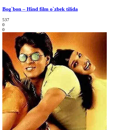
Bog`bon – Hind film o`zbek tilida
537
0
0