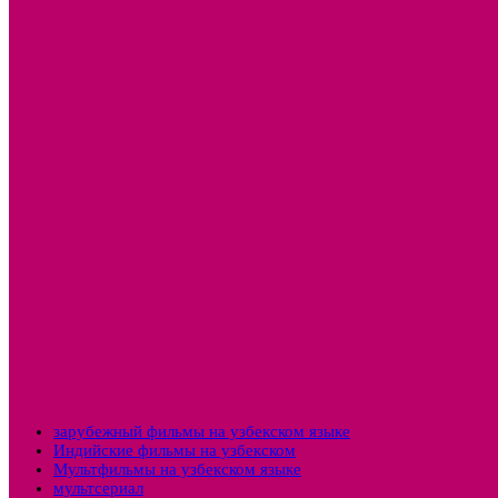
зарубежный фильмы на узбекском языке
Индийские фильмы на узбекском
Мультфильмы на узбекском языке
мультсериал