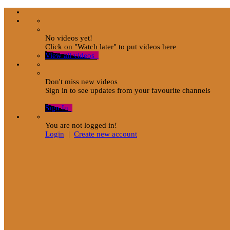
No videos yet!
Click on "Watch later" to put videos here
View all videos
Don't miss new videos
Sign in to see updates from your favourite channels
Sign In
You are not logged in!
Login
|
Create new account