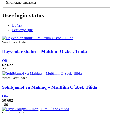
Японские фильмы
User login status
Войти
Регистрация
Watch Later
Added
Hayvonlar shahri – Multfilm O`zbek Tilida
Olis
62 622
27
Watch Later
Added
Sohibjamol va Mahluq – Multfilm O`zbek Tilida
Olis
50 682
180