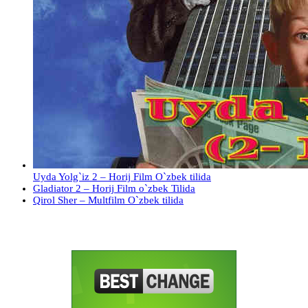
Uyda Yolg`iz 2 – Horij Film O`zbek tilida
Gladiator 2 – Horij Film o`zbek Tilida
Qirol Sher – Multfilm O`zbek tilida