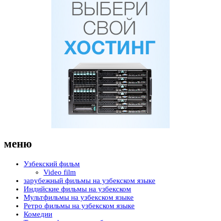
меню
Узбекский фильм
Video film
зарубежный фильмы на узбекском языке
Индийские фильмы на узбекском
Мультфильмы на узбекском языке
Ретро фильмы на узбекском языке
Комедии