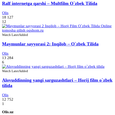
Ralf internetga qarshi – Multfilm O`zbek Tilida
Olis
18 127
12
Watch Later
Added
Maymunlar sayyorasi 2: Inqilob – O`zbek Tilida
Olis
13 284
6
Watch Later
Added
Alovuddinning yangi sarguzashtlari – Horij film o`zbek
tilida
Olis
12 752
1
Olis.uz