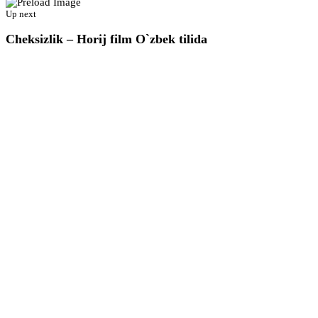
Up next
Cheksizlik – Horij film O`zbek tilida