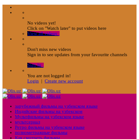
No videos yet!
Click on "Watch later" to put videos here
View all videos
Don't miss new videos
Sign in to see updates from your favourite channels
Sign In
You are not logged in!
Login
|
Create new account
зарубежный фильмы на узбекском языке
Индийские фильмы на узбекском
Мультфильмы на узбекском языке
мультсериал
Ретро фильмы на узбекском языке
полнометражные фильмы
Как смотреть фильмы