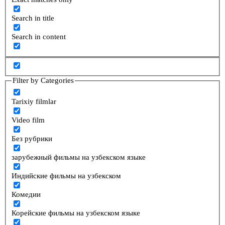
Search in title
Search in content
Filter by Categories
Tarixiy filmlar
Video film
Без рубрики
зарубежный фильмы на узбекском языке
Индийские фильмы на узбекском
Комедии
Корейские фильмы на узбекском языке