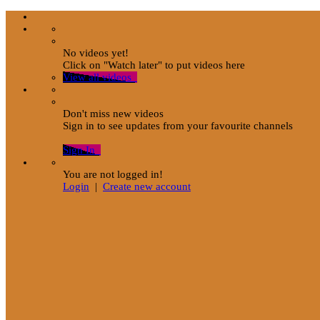
No videos yet!
Click on "Watch later" to put videos here
View all videos
Don't miss new videos
Sign in to see updates from your favourite channels
Sign In
You are not logged in!
Login
|
Create new account