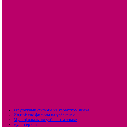
зарубежный фильмы на узбекском языке
Индийские фильмы на узбекском
Мультфильмы на узбекском языке
мультсериал