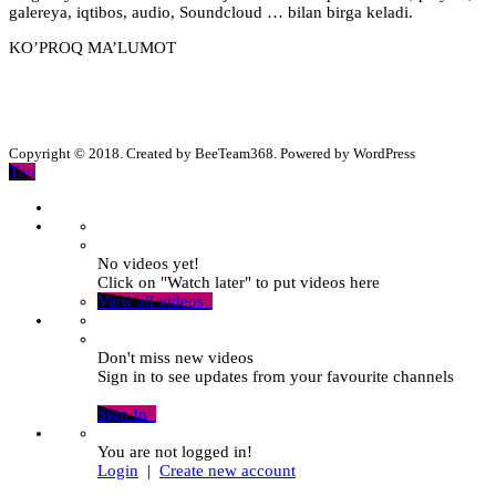
galereya, iqtibos, audio, Soundcloud … bilan birga keladi.
KO’PROQ MA’LUMOT
Copyright © 2018. Created by BeeTeam368. Powered by WordPress
Top
No videos yet!
Click on "Watch later" to put videos here
View all videos
Don't miss new videos
Sign in to see updates from your favourite channels
Sign In
You are not logged in!
Login
|
Create new account