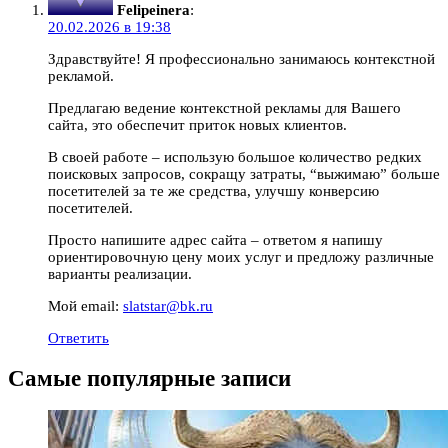
Felipeinera
:
20.02.2026 в 19:38
Здравствуйте! Я профессионально занимаюсь контекстной
рекламой.
Предлагаю ведение контекстной рекламы для Вашего
сайта, это обеспечит приток новых клиентов.
В своей работе – использую большое количество редких
поисковых запросов, сокращу затраты, “выжимаю” больше
посетителей за те же средства, улучшу конверсию
посетителей.
Просто напишите адрес сайта – ответом я напишу
ориентировочную цену моих услуг и предложу различные
варианты реализации.
Мой email:
slatstar@bk.ru
Ответить
Самые популярные записи