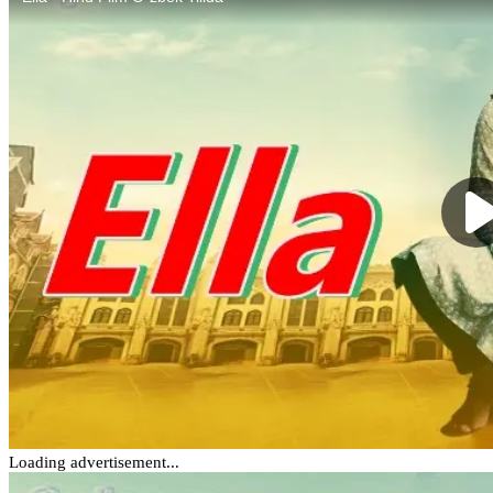
Loading advertisement...