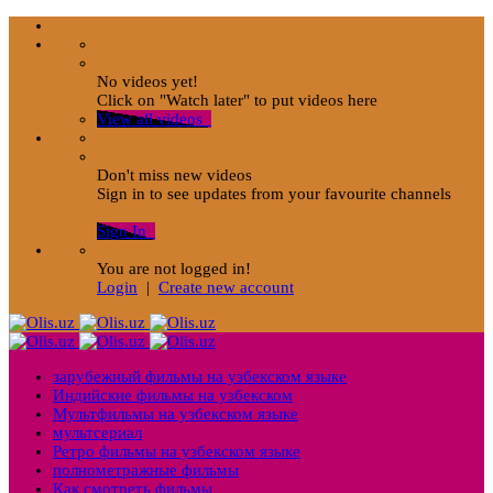
No videos yet!
Click on "Watch later" to put videos here
View all videos
Don't miss new videos
Sign in to see updates from your favourite channels
Sign In
You are not logged in!
Login
|
Create new account
зарубежный фильмы на узбекском языке
Индийские фильмы на узбекском
Мультфильмы на узбекском языке
мультсериал
Ретро фильмы на узбекском языке
полнометражные фильмы
Как смотреть фильмы