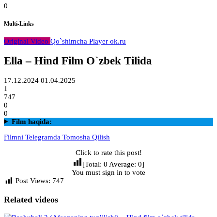
0
Multi-Links
Original Video
Qo`shimcha Player ok.ru
Ella – Hind Film O`zbek Tilida
17.12.2024
01.04.2025
1
747
0
0
Film haqida:
Filmni Telegramda Tomosha Qilish
Click to rate this post!
[Total:
0
Average:
0
]
You must sign in to vote
Post Views:
747
Related videos