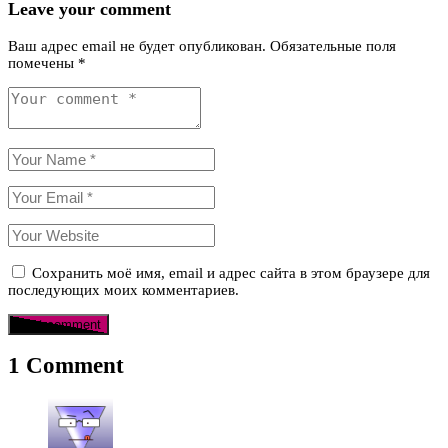
Leave your comment
Ваш адрес email не будет опубликован.
Обязательные поля
помечены
*
Сохранить моё имя, email и адрес сайта в этом браузере для
последующих моих комментариев.
1 Comment