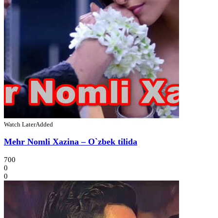
Watch Later
Added
Mehr Nomli Xazina – O`zbek tilida
700
0
0