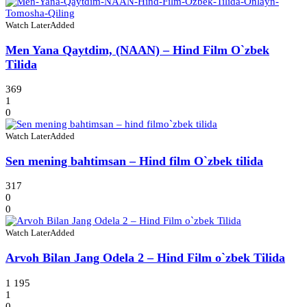
Watch Later
Added
Men Yana Qaytdim, (NAAN) – Hind Film O`zbek
Tilida
369
1
0
Watch Later
Added
Sen mening bahtimsan – Hind film O`zbek tilida
317
0
0
Watch Later
Added
Arvoh Bilan Jang Odela 2 – Hind Film o`zbek Tilida
1 195
1
0