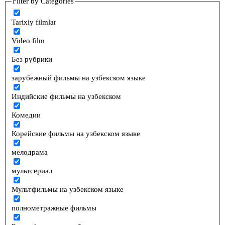
Filter by Categories
Tarixiy filmlar
Video film
Без рубрики
зарубежный фильмы на узбекском языке
Индийские фильмы на узбекском
Комедии
Корейские фильмы на узбекском языке
мелодрама
мультсериал
Мультфильмы на узбекском языке
полнометражные фильмы